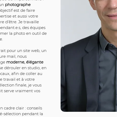
un 
photographe 
’objectif est de faire 
ertise et aussi votre 
e d’être. Je travaille 
pendant.e.s, des équipes 
rmer la photo en outil de 
e.
ait pour un site web, un 
ure mail, nous 
ge 
moderne, élégante 
se dérouler en studio, en 
caux, afin de coller au 
travail et à votre 
élection finale, je vous 
t serve vraiment vos 
 cadre clair : conseils 
é-sélection pendant la 