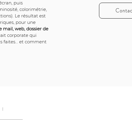
écran, puis 
osité, colorimétrie, 
Contac
ions). Le résultat est 
riques, pour une 
e mail, web, dossier de 
rait corporate qui 
s faites… et comment 
 :