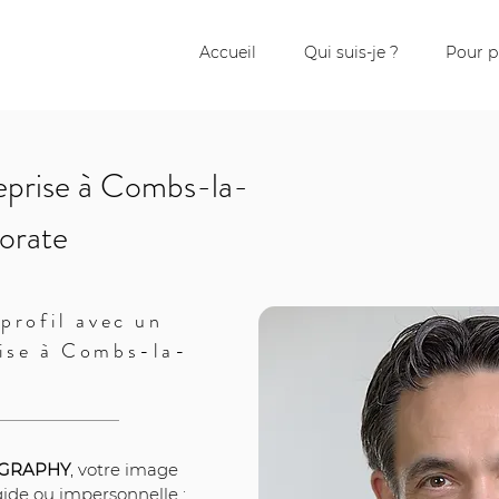
Accueil
Qui suis-je ?
Pour p
eprise à Combs-la-
porate
profil avec un
rise à Combs-la-
OGRAPHY
, votre image 
gide ou impersonnelle : 