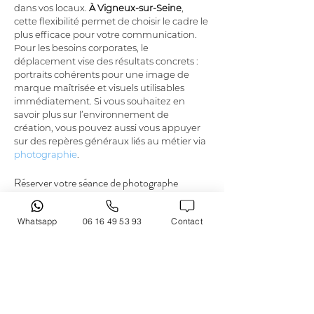
dans vos locaux. 
À Vigneux-sur-Seine
, 
cette flexibilité permet de choisir le cadre le 
plus efficace pour votre communication. 
Pour les besoins corporates, le 
déplacement vise des résultats concrets : 
portraits cohérents pour une image de 
marque maîtrisée et visuels utilisables 
immédiatement. Si vous souhaitez en 
savoir plus sur l’environnement de 
création, vous pouvez aussi vous appuyer 
sur des repères généraux liés au métier via 
photographie
.
Réserver votre séance de photographe 
entreprise à Vigneux-sur-Seine
Whatsapp
06 16 49 53 93
Contact
Pour réserver un 
photographe 
d'entreprise à Vigneux-sur-Seine
, l’idéal est 
de définir votre usage principal : site web, 
dossier de presse, signature mail ou visuels 
d’équipe. 
LAURENT CAZOT 
PHOTOGRAPHY
 vous accompagne de la 
préparation à la sélection finale, en studio 