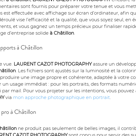
imentaires sont fournis pour préparer votre tenue et vous met
 est effectuée avec affichage sur écran d’ordinateur, afin que
éroulé vise l’efficacité et la qualité, que vous soyez seul, en 
érents, et vous gagnez un temps précieux pour finaliser rapid
 d’entreprise solide 
à Châtillon
.
upports à Châtillon
e vue. 
LAURENT CAZOT PHOTOGRAPHY
 assure un dévelo
hâtillon
. Les fichiers sont ajustés sur la luminosité et la color
e produire une image propre et cohérente, adaptée à votre c
ur un usage immédiat : pour les portraits, des formats numéri
i par mail. Pour vous projeter sur les intentions, vous pouvez
HY
 via 
mon approche photographique en portrait
.
pro à Châtillon
hâtillon
 ne produit pas seulement de belles images, il contribu
RENT CAZOT PHOTOGRAPHY
 sont conçus pour servir des su