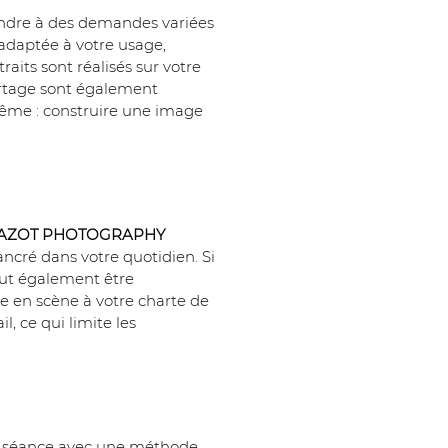
ondre à des demandes variées 
 adaptée à votre usage, 
aits sont réalisés sur votre 
portage sont également 
même : construire une image 
CAZOT PHOTOGRAPHY
ancré dans votre quotidien. Si 
eut également être 
se en scène à votre charte de 
l, ce qui limite les 
a séance avec une méthode 