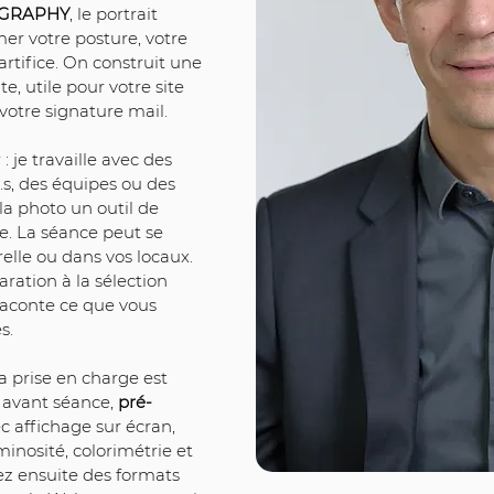
OGRAPHY
, le portrait 
er votre posture, votre 
artifice. On construit une 
, utile pour votre site 
votre signature mail.
: je travaille avec des 
.s, des équipes ou des 
la photo un outil de 
. La séance peut se 
relle ou dans vos locaux. 
ation à la sélection 
raconte ce que vous 
s.
a prise en charge est 
 avant séance, 
pré-
c affichage sur écran, 
osité, colorimétrie et 
ez ensuite des formats 