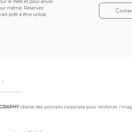
our le Web et pour envoi 
 jour même. Réservez 
Contac
it prêt à être utilisé, 
 :
OGRAPHY
 réalise des portraits corporate pour renforcer l’ima