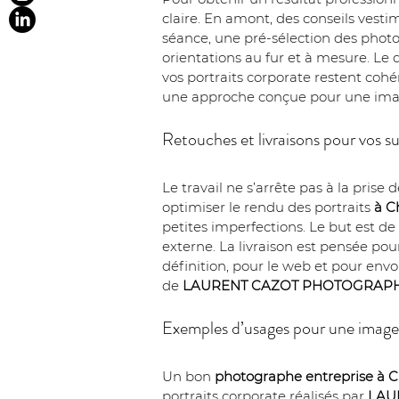
claire. En amont, des conseils vest
séance, une pré-sélection des photos
orientations au fur et à mesure. Le d
vos portraits corporate restent coh
une approche conçue pour une image
Retouches et livraisons pour vos s
Le travail ne s’arrête pas à la prise d
optimiser le rendu des portraits 
à C
petites imperfections. Le but est d
externe. La livraison est pensée po
définition, pour le web et pour envo
de 
LAURENT CAZOT PHOTOGRAP
Exemples d’usages pour une image 
Un bon 
photographe entreprise
à C
portraits corporate réalisés par 
LAU