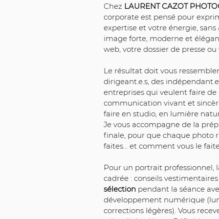
Chez 
LAURENT CAZOT PHOT
corporate est pensé pour exprim
expertise et votre énergie, sans 
image forte, moderne et élégante
web, votre dossier de presse ou 
Le résultat doit vous ressembler 
dirigeant.e.s, des indépendant.e
entreprises qui veulent faire de 
communication vivant et sincère
faire en studio, en lumière natu
Je vous accompagne de la prépar
finale, pour que chaque photo 
faites… et comment vous le faite
Pour un portrait professionnel, l
cadrée : conseils vestimentaires
sélection
 pendant la séance ave
développement numérique (lumin
corrections légères). Vous recev