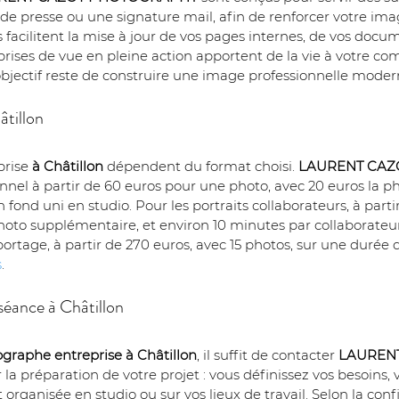
 de presse ou une signature mail, afin de renforcer votre im
s facilitent la mise à jour de vos pages internes, de vos docu
rises de vue en pleine action apportent de la vie à votre c
’objectif reste de construire une image professionnelle moder
âtillon
rise 
à Châtillon
 dépendent du format choisi. 
LAURENT CA
nnel à partir de 60 euros pour une photo, avec 20 euros la p
fond uni en studio. Pour les portraits collaborateurs, à part
 photo supplémentaire, et environ 10 minutes par collaborat
portage, à partir de 270 euros, avec 15 photos, sur une durée
s
.
séance à Châtillon
graphe entreprise
à Châtillon
, il suffit de contacter 
LAUREN
éparation de votre projet : vous définissez vos besoins, vo
t organisée en studio ou sur vos lieux de travail. Selon la conf