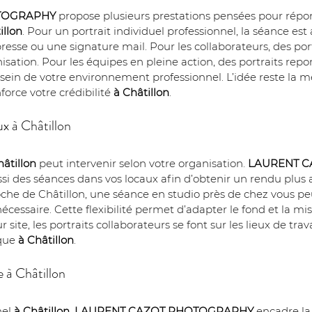
TOGRAPHY
 propose plusieurs prestations pensées pour rép
illon
. Pour un portrait individuel professionnel, la séance est
sse ou une signature mail. Pour les collaborateurs, des portr
rganisation. Pour les équipes en pleine action, des portraits re
u sein de votre environnement professionnel. L’idée reste la 
nforce votre crédibilité 
à Châtillon
.
ux à Châtillon
hâtillon
 peut intervenir selon votre organisation. 
LAURENT 
ssi des séances dans vos locaux afin d’obtenir un rendu plus 
oche de Châtillon, une séance en studio près de chez vous p
nécessaire. Cette flexibilité permet d’adapter le fond et la mi
te, les portraits collaborateurs se font sur les lieux de travai
que 
à Châtillon
.
e à Châtillon
el 
à Châtillon
, 
LAURENT CAZOT PHOTOGRAPHY
 encadre l