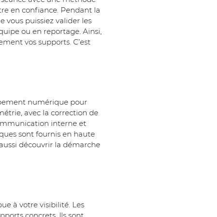
tre en confiance. Pendant la 
 vous puissiez valider les 
équipe ou en reportage. Ainsi, 
ement vos supports. C’est 
ppement numérique pour 
imétrie, avec la correction de 
ommunication interne et 
ques sont fournis en haute 
 aussi découvrir la démarche 
e à votre visibilité. Les 
pports concrets. Ils sont 