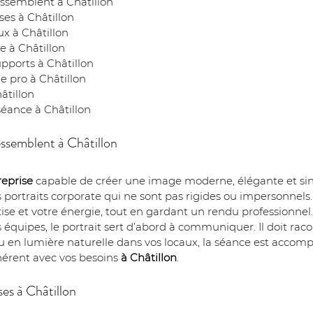
essemblent à Châtillon
ses à Châtillon
ux à Châtillon
e à Châtillon
upports à Châtillon
 pro à Châtillon
âtillon
séance à Châtillon
essemblent à Châtillon
eprise
 capable de créer une image moderne, élégante et sin
 portraits corporate qui ne sont pas rigides ou impersonnels. L
ise et votre énergie, tout en gardant un rendu professionnel.
quipes, le portrait sert d’abord à communiquer. Il doit racon
u en lumière naturelle dans vos locaux, la séance est accomp
ohérent avec vos besoins 
à Châtillon
.
ses à Châtillon