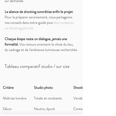
sur demande.
La séance de shooting concrétise enfin le projet. 
Pour la préparer sereinement, nous partageons 
nos conseils dans notre guide pour 
bien préparer 
un shooting portrait
.
Chaque étape reste un dialogue, jamais une 
formalité. 
Vos retours orientent le choix du lieu, 
du cadrage et de l'ambiance lumineuse recherchée.
Tableau comparatif studio / sur site
Critère
Studio photo
Shooting sur site
Maîtrise lumière
Totale et constante
Variable, mixte à corriger
Décor
Neutre, épuré
Contextuel, narratif