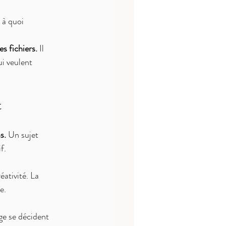
 à quoi 
s fichiers.
 Il 
i veulent 
t
s.
 Un sujet 
f.
ativité. La 
e.
age se décident 