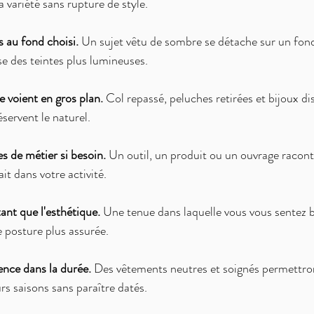
a variété sans rupture de style.
 au fond choisi.
 Un sujet vêtu de sombre se détache sur un fond 
se des teintes plus lumineuses.
se voient en gros plan.
 Col repassé, peluches retirées et bijoux di
éservent le naturel.
s de métier si besoin.
 Un outil, un produit ou un ouvrage racont
ait dans votre activité.
ant que l'esthétique.
 Une tenue dans laquelle vous vous sentez b
posture plus assurée.
ence dans la durée.
 Des vêtements neutres et soignés permettront
urs saisons sans paraître datés.