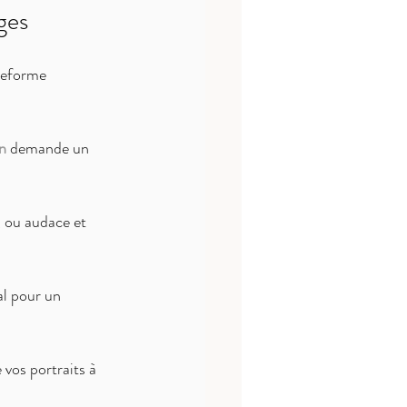
ges
teforme 
n
 demande un 
é, ou audace et 
al pour un 
e vos portraits à 