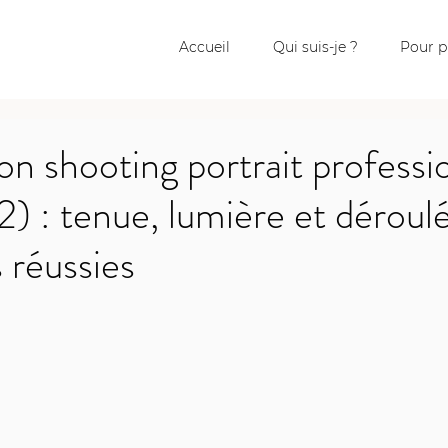
Accueil
Qui suis-je ?
Pour p
on shooting portrait professi
) : tenue, lumière et déroul
 réussies