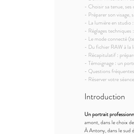
- Choisir sa tenue, ses 
- Préparer son visage, s
- La lumière en studio :
- Réglages techniques :
- Le mode connecté (tet
- Du fichier RAW à la l
- Récapitulatif : prépar
- Témoignage : un port
- Questions fréquente
- Réserver votre séance
Introduction
Un portrait professionn
amont, dans le choix de 
À Antony, dans le sud 