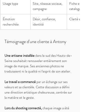
Usage type
Site, réseaux sociaux, 
Fiche e-commerce, 
campagne
catalogue
Émotion 
Désir, confiance, 
Clarté et exactitude
recherchée
identité
Témoignage d'une cliente à Antony
Une artisane installée 
dans le sud des Hauts-de-
Seine souhaitait renouveler entièrement son 
image de marque. Ses anciennes photos ne 
traduisaient ni la qualité ni l'esprit de son atelier.
Le travail a commencé 
par un échange sur ses 
valeurs et sa clientèle. Cette discussion a défini 
une direction artistique chaleureuse, centrée sur 
la matière et le geste.
Lors du shooting connecté, 
chaque image a été 