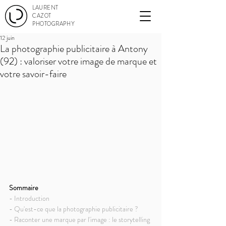
LAURENT
CAZOT
PHOTOGRAPHY
12 juin
La photographie publicitaire à Antony
(92) : valoriser votre image de marque et
votre savoir-faire
Sommaire
- Introduction
- Qu'est-ce que la photographie publicitaire ?
- Raconter une marque par l'image : le storytelling 