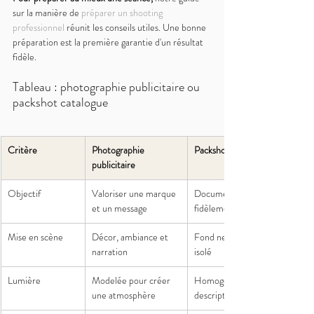
sur la manière de 
préparer un shooting 
professionnel
 réunit les conseils utiles. Une bonne 
préparation est la première garantie d'un résultat 
fidèle.
Tableau : photographie publicitaire ou 
packshot catalogue
Critère
Photographie 
Packshot catalogue
publicitaire
Objectif
Valoriser une marque 
Documenter 
et un message
fidèlement un produit
Mise en scène
Décor, ambiance et 
Fond neutre, sujet 
narration
isolé
Lumière
Modelée pour créer 
Homogène et 
une atmosphère
descriptive