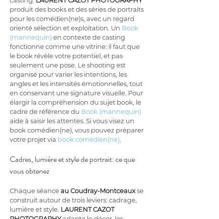
casting. 
LAURENT CAZOT PHOTOGRAPHY
produit des books et des séries de portraits 
pour les comédien(ne)s, avec un regard 
orienté sélection et exploitation. Un 
Book 
(mannequin)
 en contexte de casting 
fonctionne comme une vitrine: il faut que 
le book révèle votre potentiel, et pas 
seulement une pose. Le shooting est 
organisé pour varier les intentions, les 
angles et les intensités émotionnelles, tout 
en conservant une signature visuelle. Pour 
élargir la compréhension du sujet book, le 
cadre de référence du 
Book (mannequin)
aide à saisir les attentes. Si vous visez un 
book comédien(ne), vous pouvez préparer 
votre projet via 
book comédien(ne)
.
Cadres, lumière et style de portrait: ce que 
vous obtenez
Chaque séance 
au Coudray-Montceaux
 se 
construit autour de trois leviers: cadrage, 
lumière et style. 
LAURENT CAZOT 
PHOTOGRAPHY
 adapte le décor, les 