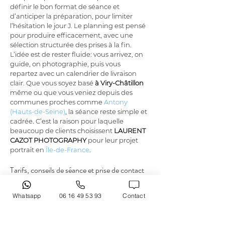
définir le bon format de séance et 
d’anticiper la préparation, pour limiter 
l’hésitation le jour J. Le planning est pensé 
pour produire efficacement, avec une 
sélection structurée des prises à la fin. 
L’idée est de rester fluide: vous arrivez, on 
guide, on photographie, puis vous 
repartez avec un calendrier de livraison 
clair. Que vous soyez basé 
à Viry-Châtillon
même ou que vous veniez depuis des 
communes proches comme 
Antony 
(Hauts-de-Seine)
, la séance reste simple et 
cadrée. C’est la raison pour laquelle 
beaucoup de clients choisissent 
LAURENT 
CAZOT PHOTOGRAPHY
 pour leur projet 
portrait en 
Île-de-France
.
Tarifs, conseils de séance et prise de contact
Whatsapp
06 16 49 53 93
Contact
Les tarifs dépendent du format, de la 
durée et de l’usage final du portrait. 
À Viry-
Châtillon
, 
LAURENT CAZOT 