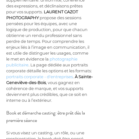
supplémentaire: uniformité, cohérence 
des expressions, et déclinaisons prêtes 
pour vos supports. 
LAURENT CAZOT 
PHOTOGRAPHY
 propose des sessions 
pensées pour les équipes, avec une 
logique de production, pour que chacun 
obtienne un rendu professionnel sans 
perdre de temps. Pour comprendre les 
enjeux liés à l’image en communication, il 
est utile de distinguer les usages, comme 
le met en évidence la 
photographie 
publicitaire
. La page dédiée aux portraits 
corporate détaille les options et les formats: 
portraits corporate - d'entreprises
. 
À Sainte-
Geneviève-des-Bois
, vous gagnez en 
cohérence de marque, et vos supports 
deviennent plus crédibles, que ce soit en 
interne ou à l’extérieur.
Book et démarche casting: être prêt dès la 
première séance
Si vous visez un casting, un rôle, ou une 
représentation, le book doit être pensé 