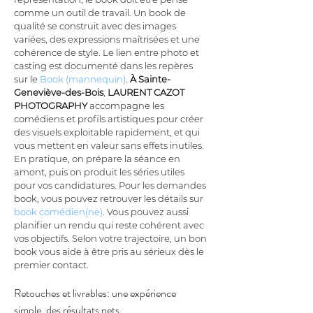
comme un outil de travail. Un book de 
qualité se construit avec des images 
variées, des expressions maîtrisées et une 
cohérence de style. Le lien entre photo et 
casting est documenté dans les repères 
sur le 
Book (mannequin)
. 
À Sainte-
Geneviève-des-Bois
, 
LAURENT CAZOT 
PHOTOGRAPHY
 accompagne les 
comédiens et profils artistiques pour créer 
des visuels exploitable rapidement, et qui 
vous mettent en valeur sans effets inutiles. 
En pratique, on prépare la séance en 
amont, puis on produit les séries utiles 
pour vos candidatures. Pour les demandes 
book, vous pouvez retrouver les détails sur 
book comédien(ne)
. Vous pouvez aussi 
planifier un rendu qui reste cohérent avec 
vos objectifs. Selon votre trajectoire, un bon 
book vous aide à être pris au sérieux dès le 
premier contact.
Retouches et livrables: une expérience 
simple, des résultats nets