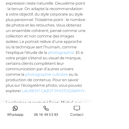
expression reste naturelle. Deuxième point 
: la tenue. On adapte la recommandation 
à votre objectif, du style corporate au style 
plus personnel. Troisième point : le nombre 
de photos et les retouches. Vous obtenez 
un ensemble cohérent, pensé comme une 
collection et non comme des images 
isolées. Le portrait relève d’une approche 
où la technique sert l’humain, comme 
l’explique l’étude de la 
photographie
. Et si 
votre projet s’étend au visuel de marque, 
certains clients complètent leur 
communication par d’autres univers 
comme la 
photographie culinaire
 ou la 
production de contenus. Pour en savoir 
plus sur l’écosystème photo, vous pouvez 
explorer 
LAURENT CAZOT PHOTOGRAPHY
.
Localisation et contact à Saint-Michel-sur-
Orge
Whatsapp
06 16 49 53 93
Contact
Vous êtes 
à Saint-Michel-sur-Orge
 et vous 
souhaitez un rendez-vous pour un portrait 