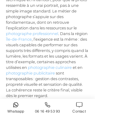
ressemble à un vrai portrait, pas à une 
simple image standard. Le métier de 
photographe s’appuie sur des 
fondamentaux, dont on retrouve 
l’explication dans les ressources sur le 
photographe professionnel
. Dans la région 
Île-de-France
, l’exigence est la même : des 
visuels capables de performer sur des 
supports très différents, y compris quand la 
lumière, les formats et les usages varient. À 
titre d’exemple, certaines approches 
utilisées en 
photographie culinaire
 et en 
photographie publicitaire
 sont 
transposables : gestion des contrastes, 
propreté visuelle et sensation de qualité. 
La cohérence reste le critère final, visible 
dès le premier regard.
Contact et prise de rendez-vous à Paray-
Whatsapp
06 16 49 53 93
Contact
Vieille-Poste
Prendre rendez-vous 
à Paray-Vieille-Poste
est simple. Dites-moi votre objectif, votre 