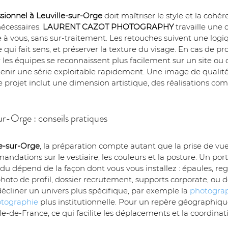
sionnel à Leuville-sur-Orge
 doit maîtriser le style et la coh
écessaires. 
LAURENT CAZOT PHOTOGRAPHY
 travaille une 
e à vous, sans sur-traitement. Les retouches suivent une logi
qui fait sens, et préserver la texture du visage. En cas de proj
ar les équipes se reconnaissent plus facilement sur un site 
’obtenir une série exploitable rapidement. Une image de qualit
re projet inclut une dimension artistique, des réalisations c
ur-Orge : conseils pratiques
le-sur-Orge
, la préparation compte autant que la prise de vue
ndations sur le vestiaire, les couleurs et la posture. Un portr
ndu dépend de la façon dont vous vous installez : épaules, regar
hoto de profil, dossier recrutement, supports corporate, ou d
écliner un univers plus spécifique, par exemple la 
photograp
tographie
 plus institutionnelle. Pour un repère géographique,
’Île-de-France, ce qui facilite les déplacements et la coordina