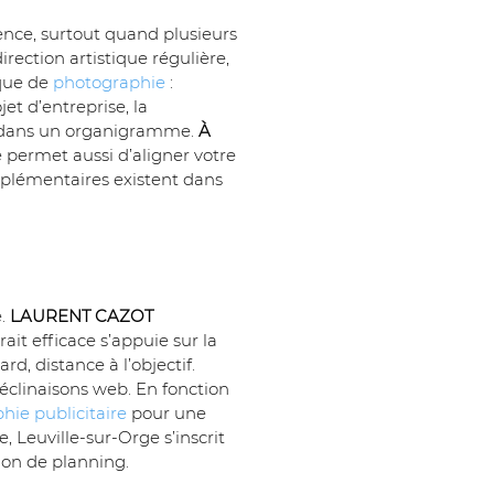
érence, surtout quand plusieurs 
direction artistique régulière, 
que de 
photographie
 : 
et d’entreprise, la 
ou dans un organigramme. 
À 
é permet aussi d’aligner votre 
omplémentaires existent dans 
. 
LAURENT CAZOT 
ait efficace s’appuie sur la 
d, distance à l’objectif. 
éclinaisons web. En fonction 
hie publicitaire
 pour une 
 Leuville-sur-Orge s’inscrit 
tion de planning.