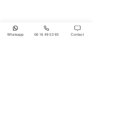
Whatsapp
06 16 49 53 93
Contact
Plan du site :
Accueil
Qui suis-je ?
Pour professionnels :