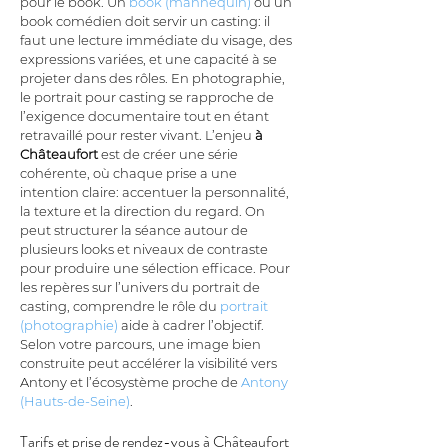
pour le book. Un 
book (mannequin)
 ou un 
book comédien doit servir un casting: il 
faut une lecture immédiate du visage, des 
expressions variées, et une capacité à se 
projeter dans des rôles. En photographie, 
le portrait pour casting se rapproche de 
l’exigence documentaire tout en étant 
retravaillé pour rester vivant. L’enjeu 
à 
Châteaufort
 est de créer une série 
cohérente, où chaque prise a une 
intention claire: accentuer la personnalité, 
la texture et la direction du regard. On 
peut structurer la séance autour de 
plusieurs looks et niveaux de contraste 
pour produire une sélection efficace. Pour 
les repères sur l’univers du portrait de 
casting, comprendre le rôle du 
portrait 
(photographie)
 aide à cadrer l’objectif. 
Selon votre parcours, une image bien 
construite peut accélérer la visibilité vers 
Antony et l’écosystème proche de 
Antony 
(Hauts-de-Seine)
.
Tarifs et prise de rendez-vous à Châteaufort