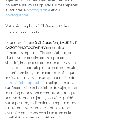
sujet. Pour comprendre l’essentiel, vous 
pouvez aussi vous appuyer sur des repères 
autour de la 
photographie
 et du 
photographe
.
Votre séance photo à Châteaufort : de la 
préparation au rendu
Pour une séance 
à Châteaufort
, 
LAURENT 
CAZOT PHOTOGRAPHY
 construit un 
parcours simple et efficace. D’abord, on 
clarifie votre besoin: portrait pro pour 
visibilité, image plus premium pour CV ou 
réseaux, ou portrait plus artistique. Ensuite, 
on prépare le style et le contexte afin que 
le résultat serve votre usage. La notion de 
portrait (photographie)
 implique un travail 
sur l’expression et la lisibilité du sujet, donc 
le timing de la séance compte autant que 
la prise de vue. Le jour J, vous êtes guidé 
sur la posture, la direction du regard et les 
ajustements de lumière. Enfin, le rendu 
est traité pour conserver la texture et la 
qualité du visage. Pour découvrir 