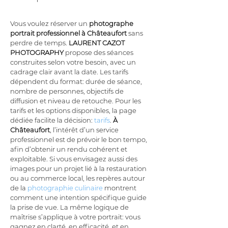
Vous voulez réserver un 
photographe 
portrait professionnel à Châteaufort
 sans 
perdre de temps. 
LAURENT CAZOT 
PHOTOGRAPHY
 propose des séances 
construites selon votre besoin, avec un 
cadrage clair avant la date. Les tarifs 
dépendent du format: durée de séance, 
nombre de personnes, objectifs de 
diffusion et niveau de retouche. Pour les 
tarifs et les options disponibles, la page 
dédiée facilite la décision: 
tarifs
. 
À 
Châteaufort
, l’intérêt d’un service 
professionnel est de prévoir le bon tempo, 
afin d’obtenir un rendu cohérent et 
exploitable. Si vous envisagez aussi des 
images pour un projet lié à la restauration 
ou au commerce local, les repères autour 
de la 
photographie culinaire
 montrent 
comment une intention spécifique guide 
la prise de vue. La même logique de 
maîtrise s’applique à votre portrait: vous 
gagnez en clarté, en efficacité, et en 