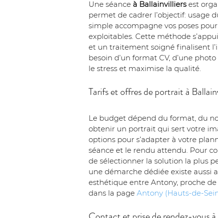
Une séance 
à Ballainvilliers
 est org
permet de cadrer l’objectif: usage du
simple accompagne vos poses pour évi
exploitables. Cette méthode s’appuie
et un traitement soigné finalisent l
besoin d’un format CV, d’une photo p
le stress et maximise la qualité.
Tarifs et offres de portrait à Ballainv
Le budget dépend du format, du nomb
obtenir un portrait qui sert votre 
options pour s’adapter à votre planni
séance et le rendu attendu. Pour con
de sélectionner la solution la plus 
une démarche dédiée existe aussi a
esthétique entre Antony, proche de Ba
dans la page 
Antony (Hauts-de-Sei
Contact et prise de rendez-vous à B