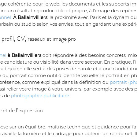
age cohérente pour le web, les documents et les supports i
uire un résultat reproductible et propre, à l’image des repèr
onnel
. 
À Ballainvilliers
, la proximité avec Paris et la dynamique
bain ou studio selon vos envies, tout en gardant une expéri
 : profil, CV, réseaux et image pro
nel
à Ballainvilliers
 doit répondre à des besoins concrets: mise
 candidature ou visibilité dans votre secteur. En pratique, l
t quand elle sert à des prises de parole et à une candidatur
du portrait comme outil d’identité visuelle: le portrait en p
tre présence, comme expliqué dans la définition du 
portrait (p
ssi relier votre image à votre univers, par exemple avec des p
s de 
photographie publicitaire
.
 et de l’expression
repose sur un équilibre: maîtrise technique et guidance pour fai
travaille la lumière et le cadrage pour obtenir un rendu net, 