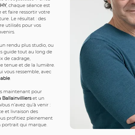
PHY
, chaque séance est 
et faire ressortir votre 
ure. Le résultat : des 
re utilisés pour vos 
venirs.
un rendu plus studio, ou 
us guide tout au long de 
ix de cadrage, 
e tenue et de la lumière. 
 qui vous ressemble, avec 
hable
.
ès maintenant pour 
Ballainvilliers
 et un 
s n’avez qu’à venir : 
e et livraison des 
us profitiez pleinement 
 portrait qui marque.