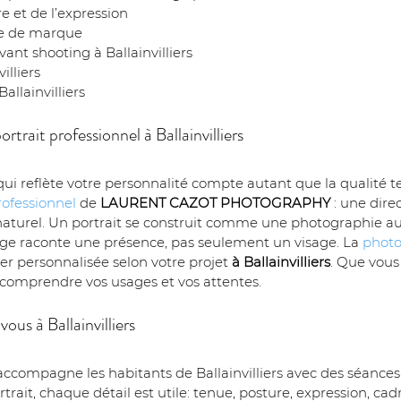
e et de l’expression
nce de marque
ant shooting à Ballainvilliers
illiers
allainvilliers
trait professionnel à Ballainvilliers
 qui reflète votre personnalité compte autant que la qualité 
rofessionnel
 de 
LAURENT CAZOT PHOTOGRAPHY
 : une dire
naturel. Un portrait se construit comme une photographie au 
ge raconte une présence, pas seulement un visage. La 
photo
er personnalisée selon votre projet 
à Ballainvilliers
. Que vous
t comprendre vos usages et vos attentes.
ous à Ballainvilliers
accompagne les habitants de Ballainvilliers avec des séances 
trait, chaque détail est utile: tenue, posture, expression, cad