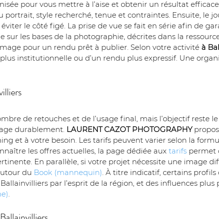
anisée pour vous mettre à l’aise et obtenir un résultat efficac
 portrait, style recherché, tenue et contraintes. Ensuite, le j
ter le côté figé. La prise de vue se fait en série afin de gar
 sur les bases de la photographie, décrites dans la ressource
’image pour un rendu prêt à publier. Selon votre activité 
à Bal
lus institutionnelle ou d’un rendu plus expressif. Une organi
illiers
re de retouches et de l’usage final, mais l’objectif reste 
image durablement. 
LAURENT CAZOT PHOTOGRAPHY
 propos
ng et à votre besoin. Les tarifs peuvent varier selon la formu
naître les offres actuelles, la page dédiée aux 
tarifs
 permet 
pertinente. En parallèle, si votre projet nécessite une image 
utour du 
Book (mannequin)
. À titre indicatif, certains profi
llainvilliers par l’esprit de la région, et des influences plu
ne)
.
allainvilliers