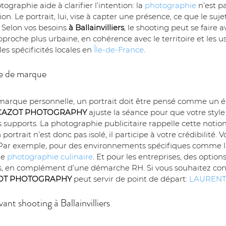
aphie aide à clarifier l’intention: la 
photographie
 n’est 
. Le portrait, lui, vise à capter une présence, ce que le suje
 Selon vos besoins 
à Ballainvilliers
, le shooting peut se faire 
roche plus urbaine, en cohérence avec le territoire et les us
es spécificités locales en 
Île-de-France
.
ce de marque
marque personnelle, un portrait doit être pensé comme un 
CAZOT PHOTOGRAPHY
 ajuste la séance pour que votre style 
supports. La photographie publicitaire rappelle cette notion d
ortrait n’est donc pas isolé, il participe à votre crédibilité.
. Par exemple, pour des environnements spécifiques comme la 
e 
photographie culinaire
. Et pour les entreprises, des option
es, en complément d’une démarche RH. Si vous souhaitez cons
OT PHOTOGRAPHY
 peut servir de point de départ: 
LAURENT
ant shooting à Ballainvilliers