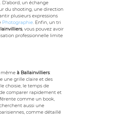
e. D’abord, un échange 
our du shooting, une direction 
antir plusieurs expressions 
 
Photographie
. Enfin, un tri 
lainvilliers
, vous pouvez avoir 
sation professionnelle limite 
le même 
à Ballainvilliers
: 
e une grille claire et des 
le choisie, le temps de 
de comparer rapidement et 
différente comme un book, 
ls cherchent aussi une 
s parisiennes, comme détaillé 