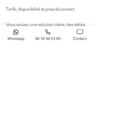
Tarifs, disponibilité et prise de contact
Vous voulez une solution claire, des délais 
tenus et un tarif cohérent avec votre 
besoin 
à Antony
. 
LAURENT CAZOT 
Whatsapp
06 16 49 53 93
Contact
PHOTOGRAPHY
 propose des séances de 
photographe portrait professionnel
adaptées aux particuliers et aux 
entreprises, avec une organisation pensée 
pour simplifier votre décision. Les tarifs 
dépendent du type de prestation, du 
nombre de participants et du format final. 
Pour visualiser l’offre, référez-vous à la 
page 
tarifs
. Si vous souhaitez cadrer votre 
projet, la prise de contact se fait facilement 
via la page 
contact
. En arrière-plan, il est 
utile de replacer Antony dans l’ensemble 
métropolitain: 
Antony (Hauts-de-Seine)
, en 
lien avec 
Île-de-France
 et 
Paris
. Besoin 
d’un visuel pour un service culinaire ou un 
restaurant? La démarche peut aussi 
s’inspirer de la 
photographie culinaire
.