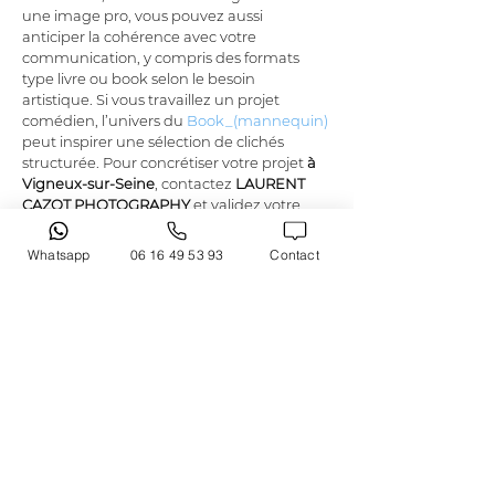
une image pro, vous pouvez aussi 
anticiper la cohérence avec votre 
communication, y compris des formats 
type livre ou book selon le besoin 
artistique. Si vous travaillez un projet 
comédien, l’univers du 
Book_(mannequin)
peut inspirer une sélection de clichés 
structurée. Pour concrétiser votre projet 
à 
Vigneux-sur-Seine
, contactez 
LAURENT 
CAZOT PHOTOGRAPHY
 et validez votre 
créneau.
Whatsapp
06 16 49 53 93
Contact
FAQ sur la prise de vue et le rendu à Vigneux-
sur-Seine
Oui, vous pouvez réussir votre séance 
à 
Vigneux-sur-Seine
 même si vous n’avez 
jamais “fait de photo pro”. 
LAURENT 
CAZOT PHOTOGRAPHY
 guide pendant la 
séance, avec des indications de posture et 
d’expression. Concernant le style, le 
portrait suit une logique de lisibilité et de 
ressemblance, en cohérence avec la 