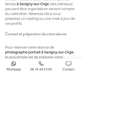
temps 
à Savigny-sur-Orge
, des créneaux 
peuvent être organisés en tenant compte 
du calendrier. Réservez tôt si vous 
préparez un casting ou une mise à jour de 
vos profils.
Contact et préparation de votre séance
Pour réserver votre séance de 
photographe portrait à Savigny-sur-Orge
, 
le plus simple est de préparer votre 
demande. 
LAURENT CAZOT 
PHOTOGRAPHY
 répond avec des 
Whatsapp
06 16 49 53 93
Contact
informations concrètes : objectifs, style 
souhaité, et utilisation des photos. En Île-
de-France, la localisation compte, et 
Savigny-sur-Orge se situe dans un 
environnement pratique à rejoindre, à 
l’échelle de la 
Île-de-France
. Selon vos 
besoins, il peut aussi être utile de replacer 
votre projet dans la dynamique plus large 
de 
Paris
 quand vos supports dépassent la 