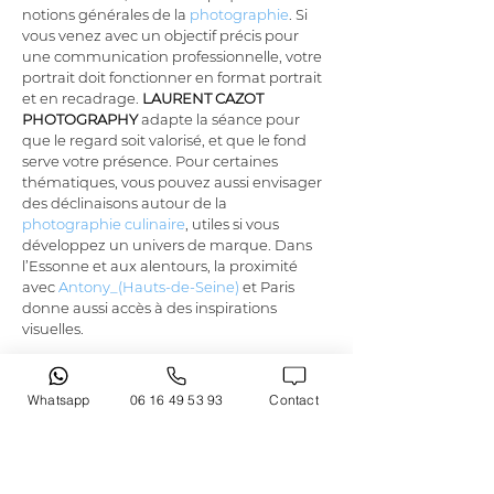
notions générales de la 
photographie
. Si 
vous venez avec un objectif précis pour 
une communication professionnelle, votre 
portrait doit fonctionner en format portrait 
et en recadrage. 
LAURENT CAZOT 
PHOTOGRAPHY
 adapte la séance pour 
que le regard soit valorisé, et que le fond 
serve votre présence. Pour certaines 
thématiques, vous pouvez aussi envisager 
des déclinaisons autour de la 
photographie culinaire
, utiles si vous 
développez un univers de marque. Dans 
l’Essonne et aux alentours, la proximité 
avec 
Antony_(Hauts-de-Seine)
 et Paris 
donne aussi accès à des inspirations 
visuelles.
Contact et prise de rendez-vous
Whatsapp
06 16 49 53 93
Contact
Prêt à réserver votre séance photo 
à 
Longpont-sur-Orge
? 
LAURENT CAZOT 
PHOTOGRAPHY
 répond rapidement et 