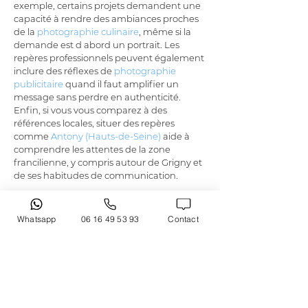
exemple, certains projets demandent une 
capacité à rendre des ambiances proches 
de la 
photographie culinaire
, même si la 
demande est d abord un portrait. Les 
repères professionnels peuvent également 
inclure des réflexes de 
photographie 
publicitaire
 quand il faut amplifier un 
message sans perdre en authenticité. 
Enfin, si vous vous comparez à des 
références locales, situer des repères 
comme 
Antony (Hauts-de-Seine)
 aide à 
comprendre les attentes de la zone 
francilienne, y compris autour de Grigny et 
de ses habitudes de communication.
Tarifs, disponibilité et prise de rendez-vous
Whatsapp
06 16 49 53 93
Contact
Pour réserver 
à Grigny
, il faut un cadre clair: 
disponibilité, organisation et budget. 
LAURENT CAZOT PHOTOGRAPHY
 vous 
propose de vérifier les 
tarifs
 et de 
sélectionner le format de séance le plus 
adapté à votre besoin. Que vous soyez 
à 