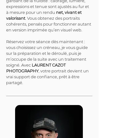
gardant de la fluidité : cadrage, lumière, 
expressions et tenue sont ajustés au fur et 
à mesure pour un rendu 
net, vivant et 
valorisant
. Vous obtenez des portraits 
cohérents, pensés pour fonctionner autant 
en version imprimée qu’en visuel web.
Réservez votre séance dès maintenant : 
vous choisissez un créneau, je vous guide 
sur la préparation et le déroulé, puis je 
m’occupe de la suite avec un traitement 
soigné. Avec 
LAURENT CAZOT 
PHOTOGRAPHY
, votre portrait devient un 
vrai support de confiance, prêt à être 
partagé.