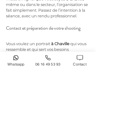
même ou dans le secteur, l’organisation se 
fait simplement. Passez de l’intention à la 
séance, avec un rendu professionnel.
Contact et préparation de votre shooting
Vous voulez un portrait 
à Chaville
 qui vous 
ressemble et qui sert vos besoins 
immédiats? Prenez contact avec 
LAURENT 
CAZOT PHOTOGRAPHY
 pour lancer votre 
Whatsapp
06 16 49 53 93
Contact
projet. La prise de rendez-vous permet de 
préparer la séance: tenue, attentes, style 
de communication et calendrier de 
livraison. Sur la base de votre demande, le 
photographe propose une direction claire, 
puis réalise une séance aboutie en 
gardant une cohérence visuelle. Si vous 
préférez découvrir l’identité et la 
démarche avant de réserver, vous pouvez 
commencer par la page 
votre 
photographe
. Le secteur autour de 
Chaville inclut de nombreuses 