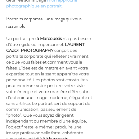
détaillée sur la page 
mon approche 
photographique en portrait
.
Portraits corporate : une image qui vous 
ressemble
Un portrait pro 
à Marcoussis
 n’a pas besoin 
d’être rigide ou impersonnel. 
LAURENT 
CAZOT PHOTOGRAPHY
 conçoit des 
portraits corporate qui reflètent vraiment 
ce que vous faites et comment vous le 
faites. L’idée est de mettre en avant votre 
expertise tout en laissant apparaître votre 
personnalité. Les photos sont construites 
pour exprimer votre posture, votre style, 
votre énergie et votre manière d’être, afin 
d’obtenir une image moderne, élégante et 
sans artifice. Le portrait sert de support de 
communication, pas seulement de 
“photo”. Que vous soyez dirigeant, 
indépendant ou membre d’une équipe, 
l’objectif reste le même : produire une 
image professionnelle forte, cohérente 
avec votre activité 
à Marcoussis
.