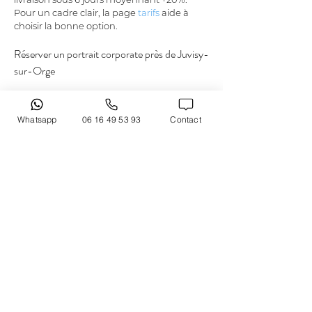
Pour un cadre clair, la page 
tarifs
 aide à 
choisir la bonne option.
Réserver un portrait corporate près de Juvisy-
sur-Orge
Vous cherchez un 
photographe entreprise
à Juvisy-sur-Orge
 pour renforcer votre 
Whatsapp
06 16 49 53 93
Contact
image ? 
LAURENT CAZOT PHOTOGRAPHY
vous accompagne de façon pragmatique, 
avec une séance qui reste efficace et 
orientée communication. La prise de vue 
peut se faire en studio ou dans vos locaux, 
et le déplacement est prévu partout à 
Paris et en Île-de-France, selon votre 
organisation. La démarche vise à produire 
des portraits qui montrent votre expertise, 
votre énergie et votre style, utilisables 
immédiatement pour vos supports. Pour 
lancer votre projet 
à Juvisy-sur-Orge
, vous 
pouvez contacter le photographe afin 
d’évaluer votre besoin: portrait individuel, 
collaborateurs ou reportage. Le bon 