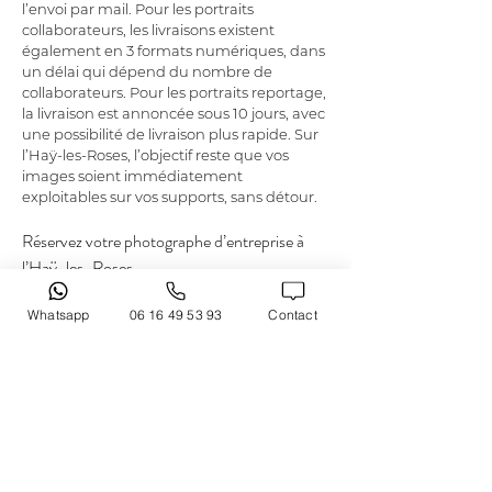
l’envoi par mail. Pour les portraits 
collaborateurs, les livraisons existent 
également en 3 formats numériques, dans 
un délai qui dépend du nombre de 
collaborateurs. Pour les portraits reportage, 
la livraison est annoncée sous 10 jours, avec 
une possibilité de livraison plus rapide. Sur 
l’Haÿ-les-Roses, l’objectif reste que vos 
images soient immédiatement 
exploitables sur vos supports, sans détour.
Réservez votre photographe d’entreprise à 
l’Haÿ-les-Roses
Pour démarrer vos portraits corporate à 
Whatsapp
06 16 49 53 93
Contact
l’Haÿ-les-Roses, il suffit de faire le premier 
pas. 
LAURENT CAZOT PHOTOGRAPHY
intervient pour des séances sur mesure, en 
studio, en lumière naturelle ou dans vos 
locaux, afin de correspondre à votre 
organisation et à votre image. Le 
photographe entreprise
 à l’Haÿ-les-Roses 
peut également se déplacer facilement en 