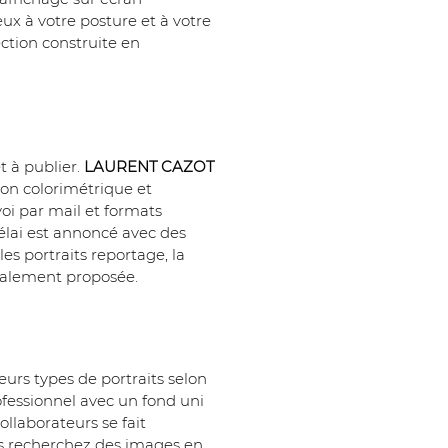
x à votre posture et à votre 
ction construite en 
t à publier. 
LAURENT CAZOT 
on colorimétrique et 
oi par mail et formats 
délai est annoncé avec des 
s portraits reportage, la 
également proposée.
ieurs types de portraits selon 
ofessionnel avec un fond uni 
llaborateurs se fait 
us recherchez des images en 