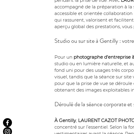
pendant la prise de vue. Avec 
LAUR
accompagné de la préparation à la s
accessible et orientée collaboration :
qui rassurent, valorisent et facilite
aperçu global des prestations, vous
Studio ou sur site à Gentilly : vot
Pour un 
photographe d'entreprise à
studio ou en lumière naturelle, et a
fond uni pour des usages très corpora
visuel, tandis que la séance sur site
pour que la prise de vue se déroule 
obtenant des images exploitables
Déroulé de la séance corporate et 
À Gentilly
, 
LAURENT CAZOT PHOT
concentré sur l’essentiel. Selon la 
vestimentaires avant la séance. Pen