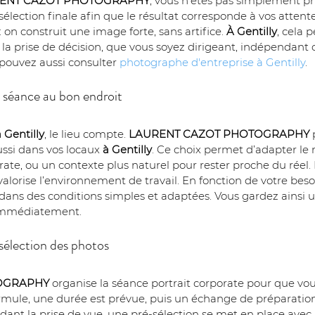
ENT CAZOT PHOTOGRAPHY
, vous n’êtes pas simplement ph
élection finale afin que le résultat corresponde à vos attent
 on construit une image forte, sans artifice. 
À Gentilly
, cela 
nt la prise de décision, que vous soyez dirigeant, indépendant
 pouvez aussi consulter 
photographe d'entreprise à Gentilly
.
re séance au bon endroit
 Gentilly
, le lieu compte. 
LAURENT CAZOT PHOTOGRAPHY
 
ussi dans vos locaux 
à Gentilly
. Ce choix permet d’adapter le r
te, ou un contexte plus naturel pour rester proche du réel. Le
 valorise l’environnement de travail. En fonction de votre bes
dans des conditions simples et adaptées. Vous gardez ainsi u
 immédiatement.
sélection des photos
OGRAPHY
 organise la séance portrait corporate pour que vous 
formule, une durée est prévue, puis un échange de préparation 
dant la prise de vue, une pré-sélection se met en place avec 