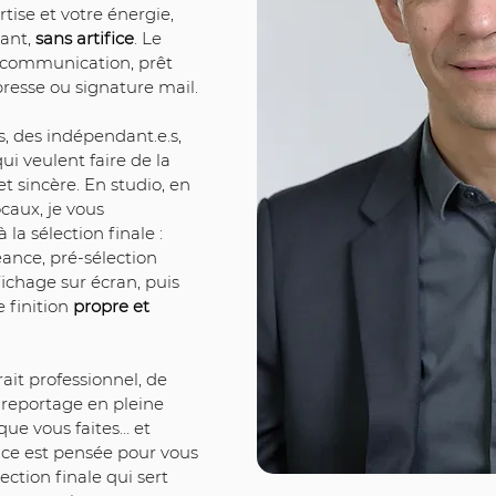
tise et votre énergie, 
ant, 
sans artifice
. Le 
e communication, prêt 
presse ou signature mail.
.s, des indépendant.e.s, 
ui veulent faire de la 
 sincère. En studio, en 
caux, je vous 
a sélection finale : 
ance, pré-sélection 
ichage sur écran, puis 
finition 
propre et 
ait professionnel, de 
 reportage en pleine 
que vous faites… et 
nce est pensée pour vous 
lection finale qui sert 