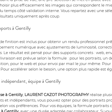
hoisir plus efficacement les images qui correspondent le mieu
r du temps côté validation interne. Vous repartez avec une séle
 résultats uniquement après coup.
pports à Gentilly
l de finition est inclus pour obtenir un rendu professionnel prê
pement numérique avec ajustements de luminosité, correcti
. Le résultat est pensé pour des supports concrets : web, env
vraison est prévue selon la formule : pour les portraits, un 
ion, pour le web et pour envoi par mail le jour même. Pour le
. Pour accélérer selon le besoin, une option plus rapide est 
t, indépendant, équipe à Gentilly
se à Gentilly
, 
LAURENT CAZOT PHOTOGRAPHY
 réalise plus
nts et indépendants, vous pouvez opter pour des portraits pr
elon vos préférences. Pour vos équipes, la formule portraits co
 
à Gentilly
, avec une durée adaptée par collaborateur. Si vo