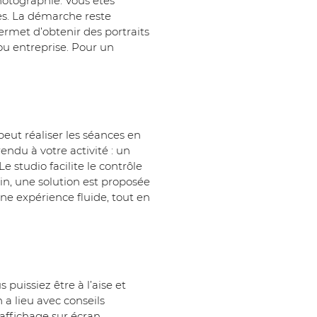
otographié. Vous êtes 
es. La démarche reste 
permet d’obtenir des portraits 
 ou entreprise. Pour un 
peut réaliser les séances en 
endu à votre activité : un 
 studio facilite le contrôle 
oin, une solution est proposée 
ne expérience fluide, tout en 
puissiez être à l’aise et 
a lieu avec conseils 
affichage sur écran 