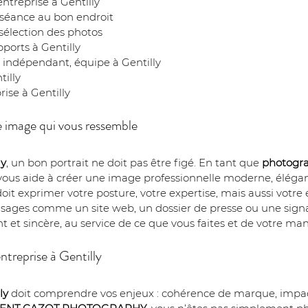
ntreprise à Gentilly
re séance au bon endroit
 sélection des photos
pports à Gentilly
t, indépendant, équipe à Gentilly
tilly
ise à Gentilly
ne image qui vous ressemble
ly
, un bon portrait ne doit pas être figé. En tant que 
photogra
vous aide à créer une image professionnelle moderne, élégan
 doit exprimer votre posture, votre expertise, mais aussi votre 
usages comme un site web, un dossier de presse ou une signat
nt et sincère, au service de ce que vous faites et de votre mani
treprise à Gentilly
ly
 doit comprendre vos enjeux : cohérence de marque, impac