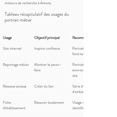
moteurs de recherche à Antony.
Tableau récapitulatif des usages du 
portrait métier
Usage
Objectif principal
Recommandation
Site internet
Inspirer confiance
Portrait studio sobre, 
fond neutre
Reportage métier
Montrer le savoir-
Portrait 
faire
environnemental sur 
site
Réseaux sociaux
Créer du lien
Série d'images 
d'ambiance variées
Fiche 
Rassurer localement
Visage net, décor 
d'établissement
identifiable