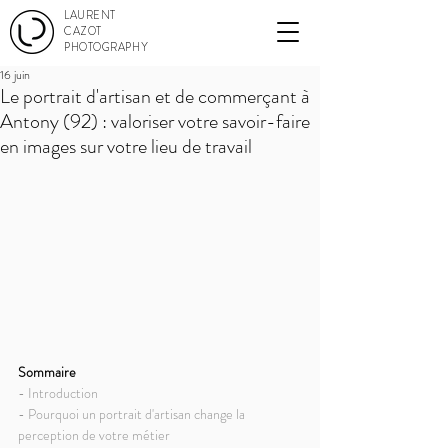
LAURENT
CAZOT
PHOTOGRAPHY
16 juin
Le portrait d'artisan et de commerçant à
Antony (92) : valoriser votre savoir-faire
en images sur votre lieu de travail
Sommaire
- Introduction
- Pourquoi un portrait d'artisan change la 
perception de votre métier